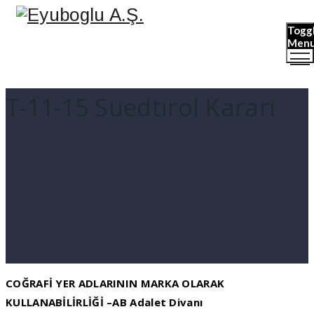
Togg
Men
T-11-15 Suedtırol Kararı
COĞRAFİ YER ADLARININ MARKA OLARAK
KULLANABİLİRLİĞİ –AB Adalet Divanı