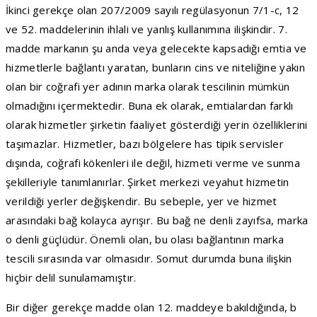
İkinci gerekçe olan 207/2009 sayılı regülasyonun 7/1-c, 12
ve 52. maddelerinin ihlali ve yanlış kullanımına ilişkindir. 7.
madde markanın şu anda veya gelecekte kapsadığı emtia ve
hizmetlerle bağlantı yaratan, bunların cins ve niteliğine yakın
olan bir coğrafi yer adının marka olarak tescilinin mümkün
olmadığını içermektedir. Buna ek olarak, emtialardan farklı
olarak hizmetler şirketin faaliyet gösterdiği yerin özelliklerini
taşımazlar. Hizmetler, bazı bölgelere has tipik servisler
dışında, coğrafi kökenleri ile değil, hizmeti verme ve sunma
şekilleriyle tanımlanırlar. Şirket merkezi veyahut hizmetin
verildiği yerler değişkendir. Bu sebeple, yer ve hizmet
arasındaki bağ kolayca ayrışır. Bu bağ ne denli zayıfsa, marka
o denli güçlüdür. Önemli olan, bu olası bağlantının marka
tescili sırasında var olmasıdır. Somut durumda buna ilişkin
hiçbir delil sunulamamıştır.
Bir diğer gerekçe madde olan 12. maddeye bakıldığında, b