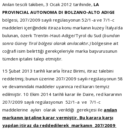
Anılan tescili takiben, 3 Ocak 2012 tarihinde,
LA
PROVINCIAL AUTONOMA DI BOLZANO-ALTO ADIGE
bölgesi, 207/2009 sayılı regülasyonun 52/1-a ve 7/1-c
maddeleri içeriğindeki itiraza konu markanın kuzey İtalya’da
bulunan, özerk Trentin-Haut-Adige/Tyrol du Sud (
bundan
sonra Güney Tirol bölgesi olarak anılacaktır.)
bölgesine ait
coğrafi isim belirttiği gerekçeleriyle marka başvurusunun
tümden iptalini talep etmiştir.
15 Şubat 2013 tarihli kararla İtiraz Birimi, itiraz talebini
reddetmiş; bunun üzerine 207/2009 sayılı regülasyonun 58
ve devamındaki maddeler uyarınca red kararı temyiz
edilmiştir. 10 Ekim 2014 tarihli karar ile Daire, red kararının
207/2009 sayılı regülasyonun 52/1-a ve 7/1-c
maddelerine aykırı olarak verildiği gerekçesi ile
anılan
markanın iptaline karar vermiştir. Bu karara karşı
yapılan itiraz da reddedilerek markanın 207/2009