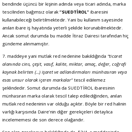
bendinde üçüncü bir kişinin adında veya ticari adında, marka
tescilinden bağımsız olarak
“SUEDTİROL”
ibaresini
kullanabileceği belirtilmektedir. Yani bu kullanım sayesinde
anılan ibare iş hayatında yeterli şekilde korunabilmektedir.
Ancak somut durumda bu madde İtiraz Dairesi tarafından hiç
gündeme alınmamıştır.
7. maddeye yani mutlak red nedenine bakıldığında
“ticaret
alanında cins, çeşit, vasıf, kalite, miktar, amaç, değer, coğrafi
kaynak belirten (…) işaret ve adlandırmaları münhasıran veya
esas unsur olarak içeren markalar”
tescil edilemez
şeklindedir. Somut durumda da SUEDTİROL ibaresinin
münhasıran marka olarak tescil talep edilediğinden, anılan
mutlak red nedeninin var olduğu açıktır. Böyle bir red halinin
varlığı karşısında Daire’nin diğer gerekçeleri detaylıca
incelememesi de son derece olağandır.
Son olan gerekçeye bakıldığında da, 52/1-a maddesinde