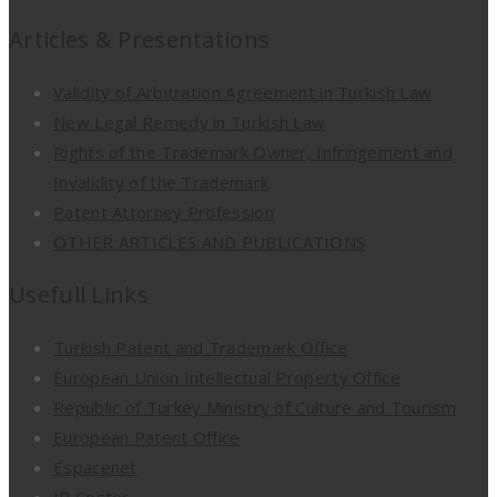
Articles & Presentations
Validity of Arbitration Agreement in Turkish Law
New Legal Remedy in Turkish Law
Rights of the Trademark Owner, Infringement and
Invalidity of the Trademark
Patent Attorney Profession
OTHER ARTICLES AND PUBLICATIONS
Usefull Links
Turkish Patent and Trademark Office
European Union Intellectual Property Office
Republic of Turkey Ministry of Culture and Tourism
European Patent Office
Espacenet
IP Coster