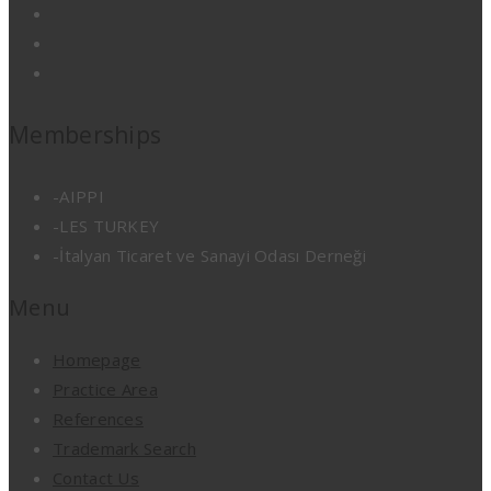
Memberships
-AIPPI
-LES TURKEY
-İtalyan Ticaret ve Sanayi Odası Derneği
Menu
Homepage
Practice Area
References
Trademark Search
Contact Us