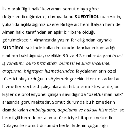
İlk olarak “ilgili halk” kavramını somut olaya göre
değerlendirdiğimizde, davaya konu
SUEDTİROL
ibaresinin,
yukarıda açıkladığımız üzere Birliğe ait hem İtalyan hem de
Alman halkı tarafından anlaşılır bir ibare olduğu
görülmektedir. Almanca’da yazım farklılığından kaynaklı
SÜDTİROL
şeklinde kullanılmaktadır. Markanın kapsadığı
sınıflara bakıldığında, özellikle 35 ve 42. sınıflarda yani
ticari
iş yönetimi, büro hizmetleri, bilimsel ve sinai inceleme,
araştırma, bilgisayar hizmetlerinden
faydalananların özel
tüketici oluşturduğunu söylemek gerekir. Her ne kadar bu
hizmetler serbest çalışanlara da hitap etmekteyse de, bu
kişiler de profesyonel çalışan sayıldığında “özel/uzman halk”
arasında görülmektedir. Somut durumda bu hizmetlerin
dışında kalan
ambalajlama, depolama ve hukuki hizmetler
ise
hem ilgili hem de ortalama tüketiciye hitap etmektedir.
Dolayısı ile somut durumda hedef kitlenin çoğunluğu